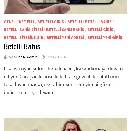
GENEL
/
BET ELLI
/
BET ELLI GIRIŞ
/
BETELLI
/
BETELLI BAHIS
/
BETELLI BAHIS SITESI
/
BETELLI CANLI BAHIS
/
BETELLI GIRIŞ
/
BETELLI SITESINE GIR
/
BETELLI YENI ADRESI
/
BETELLI YENI GIRIŞ
Betelli Bahis
by
Güncel Admin
9 Mayıs 2023
Lisanslı oyun şirketi betelli bahis, kazandırmaya devam
ediyor. Curaçao lisansı ile birlikte güvenli bir platform
tasarlayan marka, eşsiz bir oyun deneyimini gözler
önüne sermeye devam …