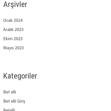
Arşivler
Ocak 2024
Aralık 2023
Ekim 2023
Mayıs 2023
Kategoriler
Bet elli
Bet elli Giriş
Betelli