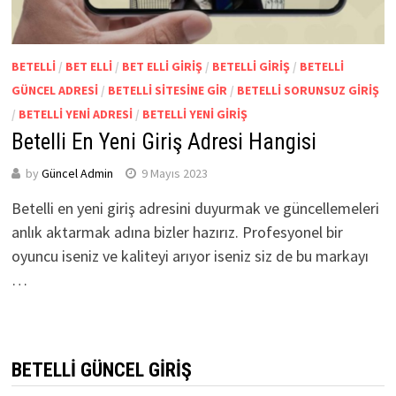
BETELLI
/
BET ELLI
/
BET ELLI GIRIŞ
/
BETELLI GIRIŞ
/
BETELLI
GÜNCEL ADRESI
/
BETELLI SITESINE GIR
/
BETELLI SORUNSUZ GIRIŞ
/
BETELLI YENI ADRESI
/
BETELLI YENI GIRIŞ
Betelli En Yeni Giriş Adresi Hangisi
by
Güncel Admin
9 Mayıs 2023
Betelli en yeni giriş adresini duyurmak ve güncellemeleri
anlık aktarmak adına bizler hazırız. Profesyonel bir
oyuncu iseniz ve kaliteyi arıyor iseniz siz de bu markayı
…
BETELLI GÜNCEL GIRIŞ