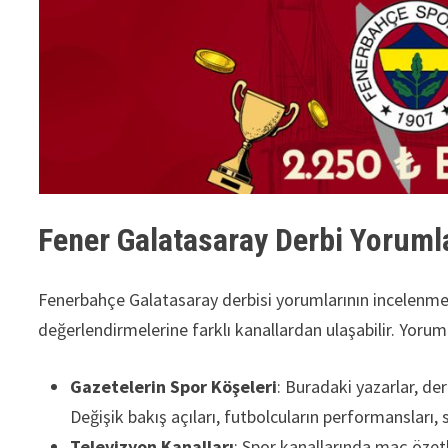
Fener Galatasaray Derbi Yorumla
Fenerbahçe Galatasaray derbisi yorumlarının incelenmesi
değerlendirmelerine farklı kanallardan ulaşabilir. Yoruml
Gazetelerin Spor Köşeleri
: Buradaki yazarlar, d
Değişik bakış açıları, futbolcuların performansları
Televizyon Kanalları
: Spor kanallarında maç özetl