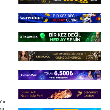
i
’ ın
usu