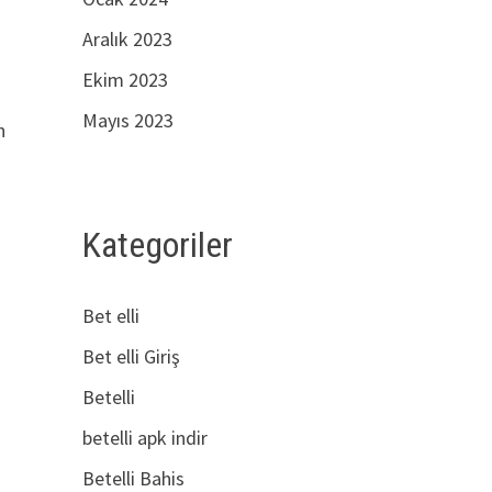
Aralık 2023
Ekim 2023
Mayıs 2023
n
Kategoriler
Bet elli
Bet elli Giriş
Betelli
betelli apk indir
Betelli Bahis