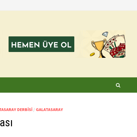
TASARAY DERBISI
/
GALATASARAY
ası