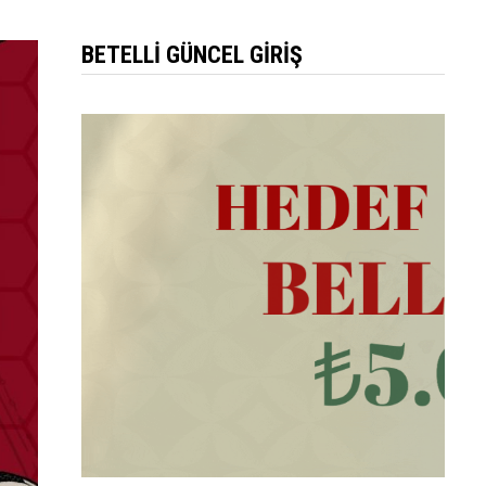
BETELLI GÜNCEL GIRIŞ