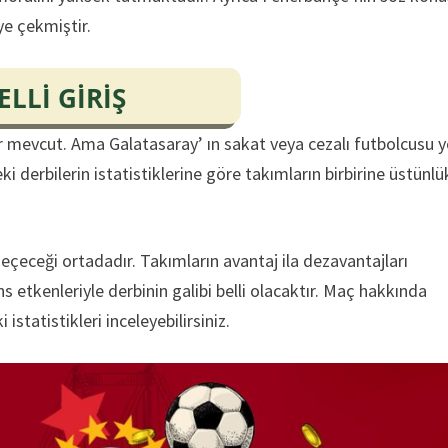
ye çekmiştir.
lar mevcut. Ama Galatasaray’ ın sakat veya cezalı futbolcusu y
i derbilerin istatistiklerine göre takımların birbirine üstünlü
çeceği ortadadır. Takımların avantaj ila dezavantajları
 etkenleriyle derbinin galibi belli olacaktır. Maç hakkında
 istatistikleri inceleyebilirsiniz.