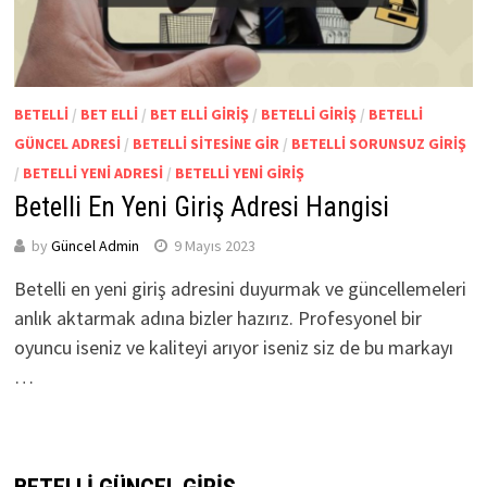
BETELLI
/
BET ELLI
/
BET ELLI GIRIŞ
/
BETELLI GIRIŞ
/
BETELLI
GÜNCEL ADRESI
/
BETELLI SITESINE GIR
/
BETELLI SORUNSUZ GIRIŞ
/
BETELLI YENI ADRESI
/
BETELLI YENI GIRIŞ
Betelli En Yeni Giriş Adresi Hangisi
by
Güncel Admin
9 Mayıs 2023
Betelli en yeni giriş adresini duyurmak ve güncellemeleri
anlık aktarmak adına bizler hazırız. Profesyonel bir
oyuncu iseniz ve kaliteyi arıyor iseniz siz de bu markayı
…