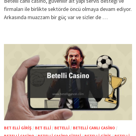
Betelli canlı casino, güvenilir alt yapı servis desteği ve
firmaları ile birlikte sektörde öncü olmaya devam ediyor.
Arkasında muazzam bir güç var ve sizler de …
BET ELLI GIRIŞ
/
BET ELLI
/
BETELLI
/
BETELLI CANLI CASINO
/