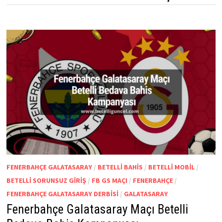
FENERBAHÇE GALATASARAY
/
BETELLI BAHIS
/
BETELLI MOBIL
/
BETELLI SORUNSUZ GIRIŞ
/
FB GS MAÇI
/
FENERBAHÇE
/
FENERBAHÇE GALATASARAY DERBISI
/
GALATASARAY
Fenerbahçe Galatasaray Maçı Betelli