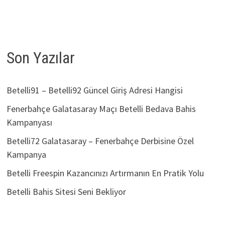
Son Yazılar
Betelli91 – Betelli92 Güncel Giriş Adresi Hangisi
Fenerbahçe Galatasaray Maçı Betelli Bedava Bahis
Kampanyası
Betelli72 Galatasaray – Fenerbahçe Derbisine Özel
Kampanya
Betelli Freespin Kazancınızı Artırmanın En Pratik Yolu
Betelli Bahis Sitesi Seni Bekliyor