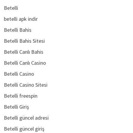
Betelli
betelli apk indir
Betelli Bahis
Betelli Bahis Sitesi
Betelli Canlı Bahis
Betelli Canlı Casino
Betelli Casino
Betelli Casino Sitesi
Betelli freespin
Betelli Giriş
Betelli güncel adresi
Betelli güncel giriş