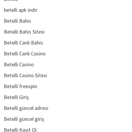
betelli apk indir
Betelli Bahis
Betelli Bahis Sitesi
Betelli Canlı Bahis
Betelli Canlı Casino
Betelli Casino
Betelli Casino Sitesi
Betelli freespin
Betelli Giriş
Betelli güncel adresi
Betelli güncel giriş
Betelli Kayıt Ol