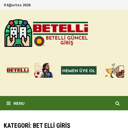
Skip
9 Ağustos 2026
to
content
MENU
KATEGORI:
BET ELLI GIRIŞ