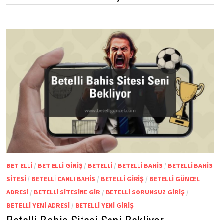
BET ELLI
/
BET ELLI GIRIŞ
/
BETELLI
/
BETELLI BAHIS
/
BETELLI BAHIS
SITESI
/
BETELLI CANLI BAHIS
/
BETELLI GIRIŞ
/
BETELLI GÜNCEL
ADRESI
/
BETELLI SITESINE GIR
/
BETELLI SORUNSUZ GIRIŞ
/
BETELLI YENI ADRESI
/
BETELLI YENI GIRIŞ