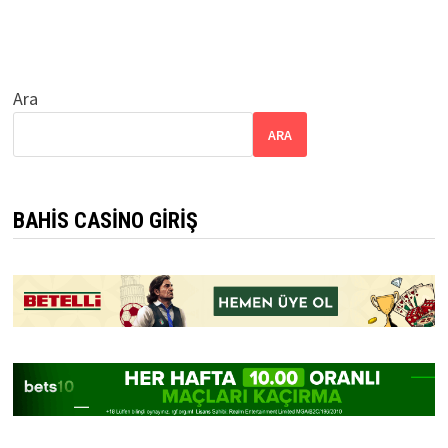
Ara
ARA
BAHIS CASINO GIRIŞ