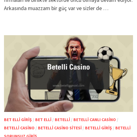
Arkasında muazzam bir güç var ve sizler de …
BET ELLI GIRIŞ
/
BET ELLI
/
BETELLI
/
BETELLI CANLI CASINO
/
BETELLI CASINO
/
BETELLI CASINO SITESI
/
BETELLI GIRIŞ
/
BETELLI
SORUNSUZ GIRIŞ