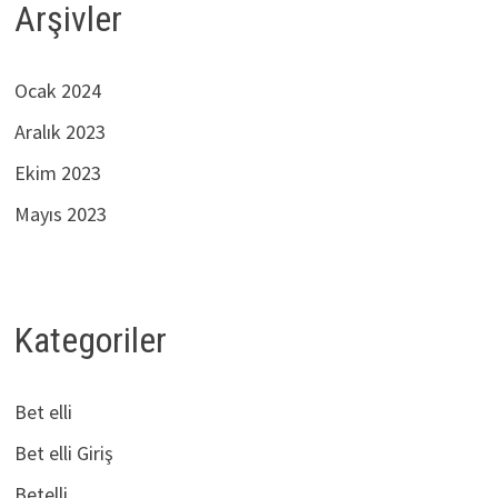
Arşivler
Ocak 2024
Aralık 2023
Ekim 2023
Mayıs 2023
Kategoriler
Bet elli
Bet elli Giriş
Betelli