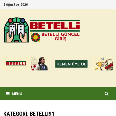
Skip
7 Ağustos 2026
to
content
MENU
KATEGORI:
BETELLI91