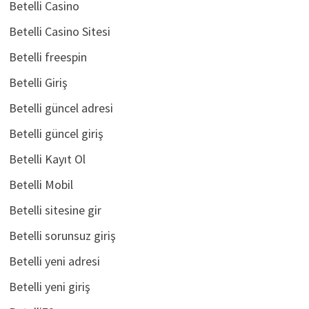
Betelli Casino
Betelli Casino Sitesi
Betelli freespin
Betelli Giriş
Betelli güncel adresi
Betelli güncel giriş
Betelli Kayıt Ol
Betelli Mobil
Betelli sitesine gir
Betelli sorunsuz giriş
Betelli yeni adresi
Betelli yeni giriş