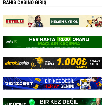
BAHIS CASINO GIRIŞ