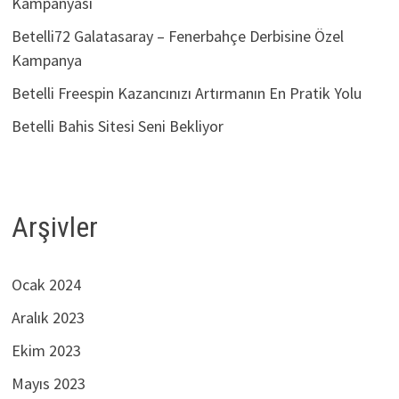
Kampanyası
Betelli72 Galatasaray – Fenerbahçe Derbisine Özel
Kampanya
Betelli Freespin Kazancınızı Artırmanın En Pratik Yolu
Betelli Bahis Sitesi Seni Bekliyor
Arşivler
Ocak 2024
Aralık 2023
Ekim 2023
Mayıs 2023